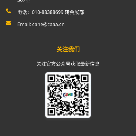
307室
电话：010-88388699 转会展部
Email: cahe@caaa.cn
关注我们
关注官方公众号获取最新信息