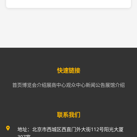
快速链接
首页
博览会介绍
展商中心
观众中心
新闻公告
展馆介绍
联系我们
地址：北京市西城区西直门外大街112号阳光大厦