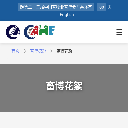
距第二十三届中国畜牧业畜博会开幕还有
00
天
English
首页
畜博掠影
畜博花絮
畜博花絮