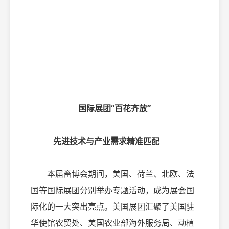
国际展团“百花齐放”
先进技术与产业需求精准匹配
本届畜博会期间，美国、荷兰、北欧、法
国等国际展团分别举办专题活动，成为展会国
际化的一大突出亮点。美国展团汇聚了美国驻
华使馆农贸处、美国农业部海外服务局、动植