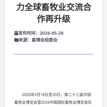
力全球畜牧业交流合
作再升级
发布时间：
2026-05-28
来源：畜博会组委会
2026年5月18日至20日，第二十三届中国
畜牧业博览会暨2026中国国际畜牧业博览会在