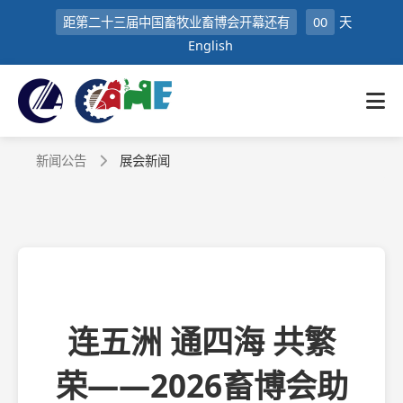
距第二十三届中国畜牧业畜博会开幕还有
00
天
English
新闻公告
展会新闻
连五洲 通四海 共繁
荣——2026畜博会助